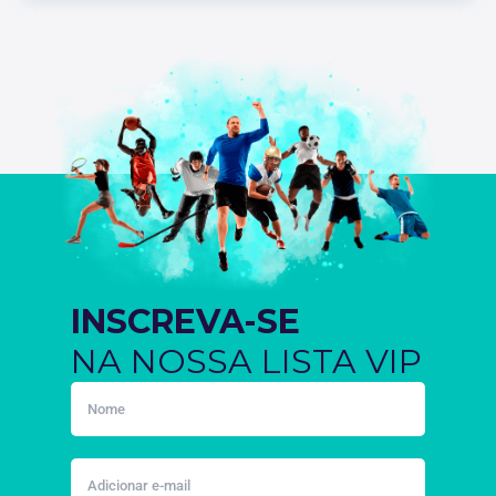
INSCREVA-SE
NA NOSSA LISTA VIP