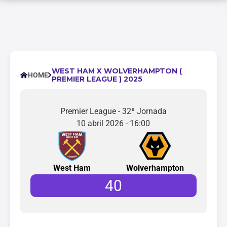
WEST HAM X WOLVERHAMPTON (
HOME
PREMIER LEAGUE ) 2025
Premier League - 32ª Jornada
10 abril 2026 - 16:00
West Ham
Wolverhampton
4
0