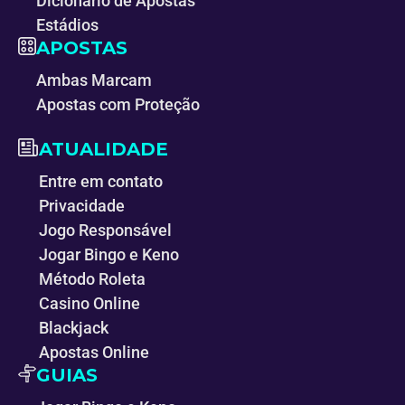
Dicionário de Apostas
Estádios
APOSTAS
Ambas Marcam
Apostas com Proteção
ATUALIDADE
Entre em contato
Privacidade
Jogo Responsável
Jogar Bingo e Keno
Método Roleta
Casino Online
Blackjack
Apostas Online
GUIAS