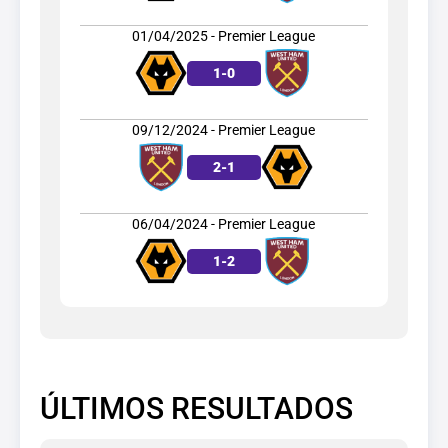
01/04/2025 - Premier League
1
-
0
09/12/2024 - Premier League
2
-
1
06/04/2024 - Premier League
1
-
2
ÚLTIMOS RESULTADOS