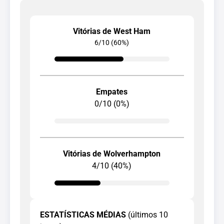
Vitórias de West Ham
6/10 (60%)
Empates
0/10 (0%)
Vitórias de Wolverhampton
4/10 (40%)
ESTATÍSTICAS MÉDIAS
(últimos 10