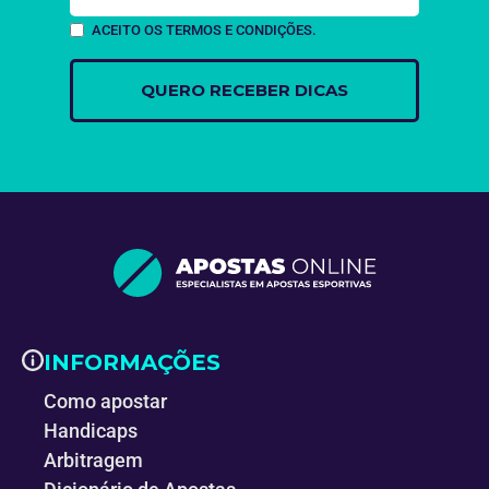
ACEITO OS TERMOS E CONDIÇÕES.
INFORMAÇÕES
Como apostar
Handicaps
Arbitragem