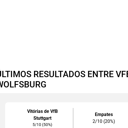
ÚLTIMOS RESULTADOS ENTRE VF
WOLFSBURG
Vitórias de VfB
Empates
Stuttgart
2/10 (20%)
5/10 (50%)