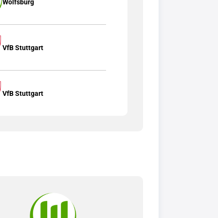
Wolfsburg
VfB Stuttgart
VfB Stuttgart