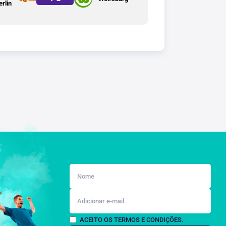
erlin
ACEITO OS TERMOS E CONDIÇÕES.