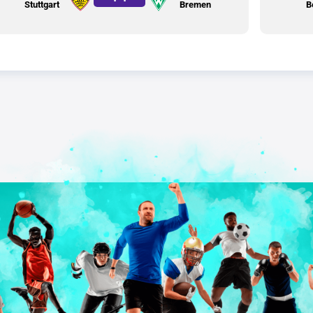
Stuttgart
Bremen
B