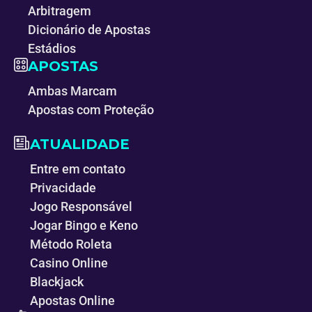
Arbitragem
Dicionário de Apostas
Estádios
APOSTAS
Ambas Marcam
Apostas com Proteção
ATUALIDADE
Entre em contato
Privacidade
Jogo Responsável
Jogar Bingo e Keno
Método Roleta
Casino Online
Blackjack
Apostas Online