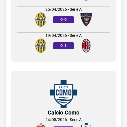
25/04/2026 - Serie A
0
-
0
19/04/2026 - Serie A
0
-
1
Calcio Como
24/05/2026 - Serie A