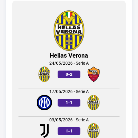
Hellas Verona
24/05/2026 - Serie A
0
-
2
17/05/2026 - Serie A
1
-
1
03/05/2026 - Serie A
1
-
1