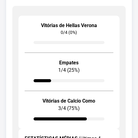
Vitórias de Hellas Verona
0/4 (0%)
Empates
1/4 (25%)
Vitórias de Calcio Como
3/4 (75%)