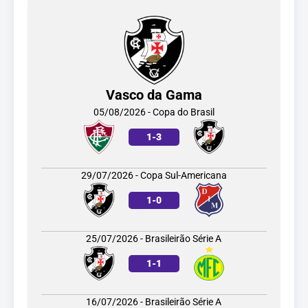
Vasco da Gama
05/08/2026 - Copa do Brasil
1
-
3
29/07/2026 - Copa Sul-Americana
1
-
0
25/07/2026 - Brasileirão Série A
1
-
1
16/07/2026 - Brasileirão Série A