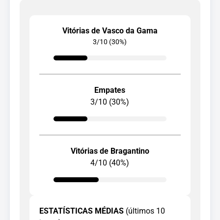
Vitórias de Vasco da Gama
3/10 (30%)
Empates
3/10 (30%)
Vitórias de Bragantino
4/10 (40%)
ESTATÍSTICAS MÉDIAS
(últimos 10