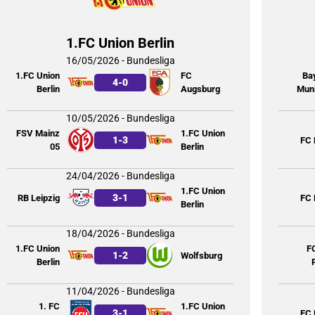
1.FC Union Berlin
16/05/2026 - Bundesliga
1.FC Union
FC
Ba
4
-
0
Berlin
Augsburg
Mun
10/05/2026 - Bundesliga
FSV Mainz
1.FC Union
1
-
3
FC 
05
Berlin
24/04/2026 - Bundesliga
1.FC Union
3
-
1
RB Leipzig
FC 
Berlin
18/04/2026 - Bundesliga
1.FC Union
FC
1
-
2
Wolfsburg
Berlin
11/04/2026 - Bundesliga
1. FC
1.FC Union
3
-
1
FC 