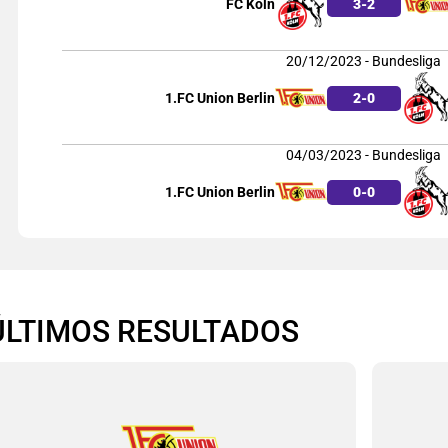
FC Koln
3
-
2
20/12/2023 - Bundesliga
1.FC Union Berlin
2
-
0
04/03/2023 - Bundesliga
1.FC Union Berlin
0
-
0
ÚLTIMOS RESULTADOS