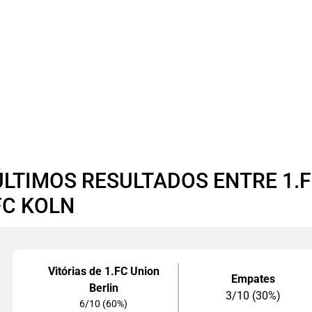
ÚLTIMOS RESULTADOS ENTRE 1.F
FC KOLN
Vitórias de 1.FC Union
Empates
Berlin
3/10 (30%)
6/10 (60%)