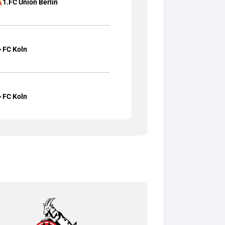
1.FC Union Berlin
FC Koln
FC Koln