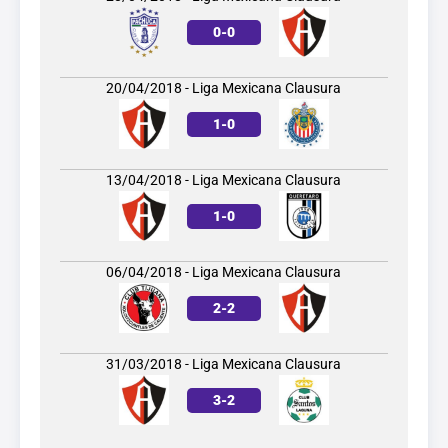
0
-
0
20/04/2018 - Liga Mexicana Clausura
1
-
0
13/04/2018 - Liga Mexicana Clausura
1
-
0
06/04/2018 - Liga Mexicana Clausura
2
-
2
31/03/2018 - Liga Mexicana Clausura
3
-
2