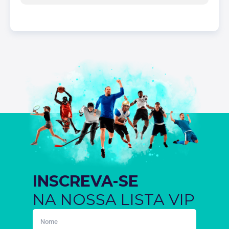
INSCREVA-SE
NA NOSSA LISTA VIP