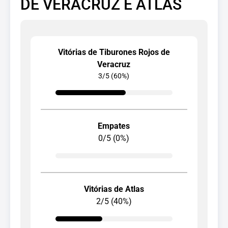
DE VERACRUZ E ATLAS
Vitórias de Tiburones Rojos de
Veracruz
3/5 (60%)
Empates
0/5 (0%)
Vitórias de Atlas
2/5 (40%)