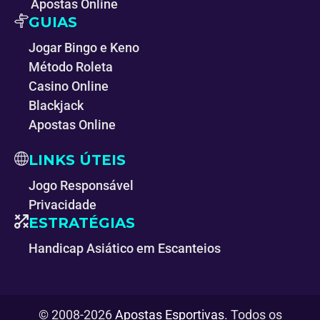
Apostas Online
GUIAS
Jogar Bingo e Keno
Método Roleta
Casino Online
Blackjack
Apostas Online
LINKS ÚTEIS
Jogo Responsável
Privacidade
ESTRATÉGIAS
Handicap Asiático em Escanteios
© 2008-2026
Apostas Esportivas
. Todos os