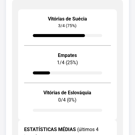
Vitórias de Suécia
3/4 (75%)
Empates
1/4 (25%)
Vitórias de Eslováquia
0/4 (0%)
ESTATÍSTICAS MÉDIAS
(últimos 4