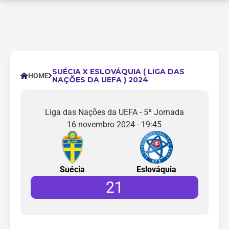
SUÉCIA X ESLOVÁQUIA ( LIGA DAS
HOME
NAÇÕES DA UEFA ) 2024
Liga das Nações da UEFA - 5ª Jornada
16 novembro 2024 - 19:45
Suécia
Eslováquia
2
1