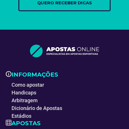
INFORMAÇÕES
Como apostar
Handicaps
Arbitragem
Dicionário de Apostas
Estádios
APOSTAS