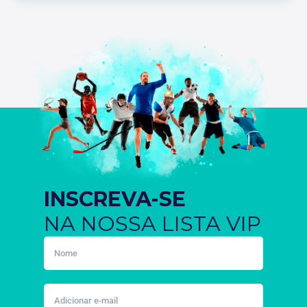
INSCREVA-SE
NA NOSSA LISTA VIP