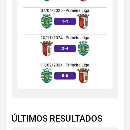
07/04/2025 - Primeira Liga
1
-
1
10/11/2024 - Primeira Liga
2
-
4
11/02/2024 - Primeira Liga
5
-
0
ÚLTIMOS RESULTADOS