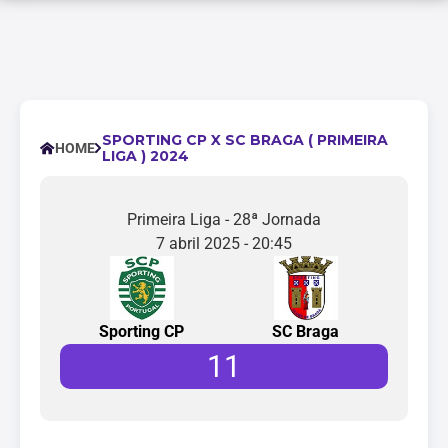
SPORTING CP X SC BRAGA ( PRIMEIRA
HOME
LIGA ) 2024
Primeira Liga - 28ª Jornada
7 abril 2025 - 20:45
Sporting CP
SC Braga
1
1