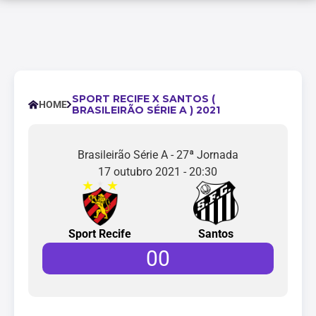
SPORT RECIFE X SANTOS (
HOME
BRASILEIRÃO SÉRIE A ) 2021
Brasileirão Série A - 27ª Jornada
17 outubro 2021 - 20:30
Sport Recife
Santos
0
0