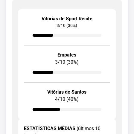
Vitórias de Sport Recife
3/10 (30%)
Empates
3/10 (30%)
Vitórias de Santos
4/10 (40%)
ESTATÍSTICAS MÉDIAS
(últimos 10