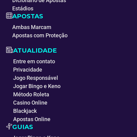
Dicionário de Apostas
Estádios
APOSTAS
Ambas Marcam
Apostas com Proteção
ATUALIDADE
Entre em contato
Privacidade
Jogo Responsável
Jogar Bingo e Keno
Método Roleta
Casino Online
Blackjack
Apostas Online
GUIAS