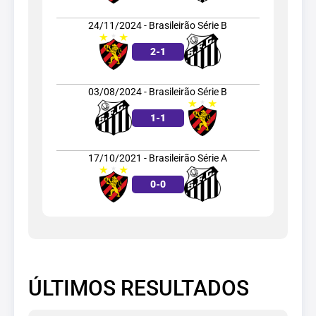
24/11/2024 - Brasileirão Série B
2
-
1
03/08/2024 - Brasileirão Série B
1
-
1
17/10/2021 - Brasileirão Série A
0
-
0
ÚLTIMOS RESULTADOS