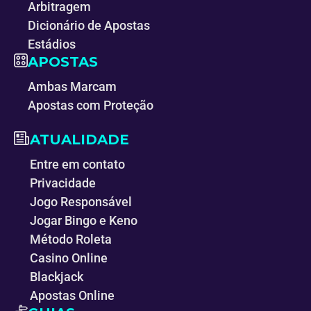
Arbitragem
Dicionário de Apostas
Estádios
APOSTAS
Ambas Marcam
Apostas com Proteção
ATUALIDADE
Entre em contato
Privacidade
Jogo Responsável
Jogar Bingo e Keno
Método Roleta
Casino Online
Blackjack
Apostas Online