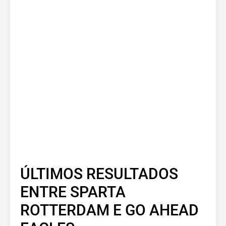
ÚLTIMOS RESULTADOS
ENTRE SPARTA
ROTTERDAM E GO AHEAD