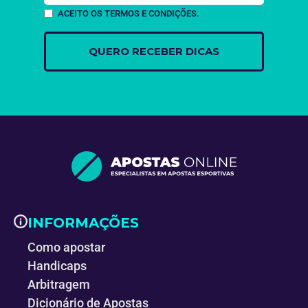
ACEITO OS TERMOS E CONDIÇÕES.
INFORMAÇÕES
Como apostar
Handicaps
Arbitragem
Dicionário de Apostas