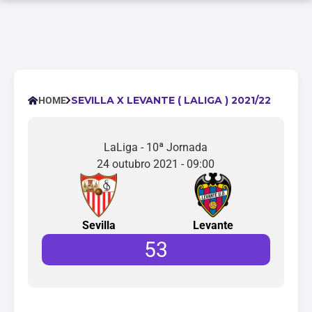
SEVILLA X LEVANTE ( LALIGA ) 2021/22
HOME
LaLiga - 10ª Jornada
24 outubro 2021 - 09:00
Sevilla
Levante
5
3