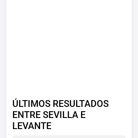
ÚLTIMOS RESULTADOS
ENTRE SEVILLA E
LEVANTE