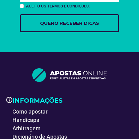
ACEITO OS TERMOS E CONDIÇÕES.
INFORMAÇÕES
Como apostar
Handicaps
Arbitragem
Dicionário de Apostas