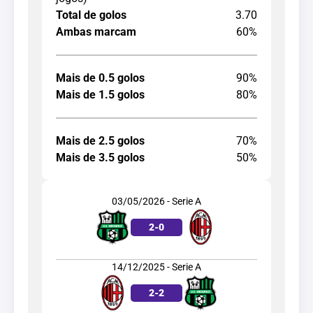
Total de golos
3.70
Ambas marcam
60%
Mais de 0.5 golos
90%
Mais de 1.5 golos
80%
Mais de 2.5 golos
70%
Mais de 3.5 golos
50%
03/05/2026 - Serie A
2
-
0
14/12/2025 - Serie A
2
-
2