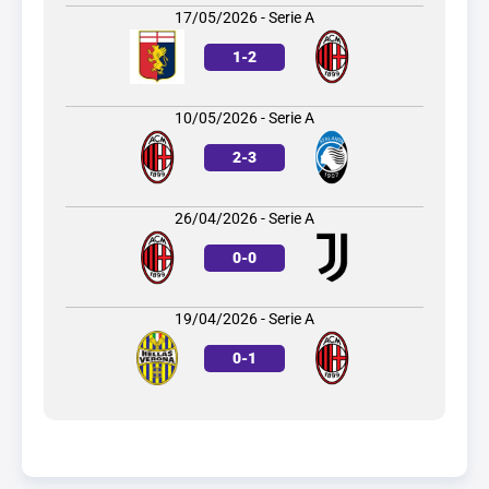
17/05/2026 - Serie A
1
-
2
10/05/2026 - Serie A
2
-
3
26/04/2026 - Serie A
0
-
0
19/04/2026 - Serie A
0
-
1