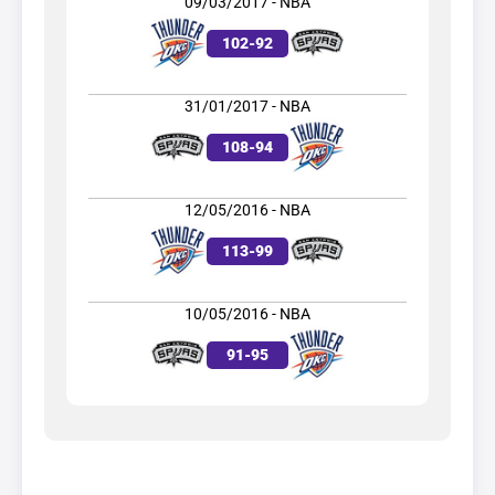
09/03/2017 - NBA
102
-
92
31/01/2017 - NBA
108
-
94
12/05/2016 - NBA
113
-
99
10/05/2016 - NBA
91
-
95