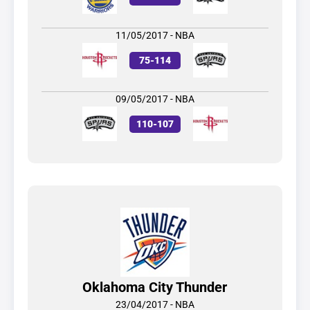
11/05/2017 - NBA
75
-
114
09/05/2017 - NBA
110
-
107
Oklahoma City Thunder
23/04/2017 - NBA