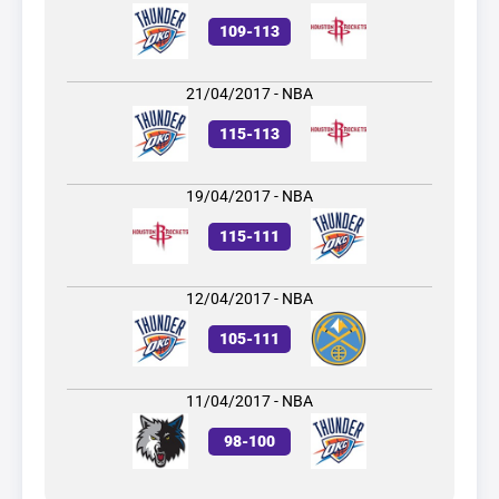
109
-
113
21/04/2017 - NBA
115
-
113
19/04/2017 - NBA
115
-
111
12/04/2017 - NBA
105
-
111
11/04/2017 - NBA
98
-
100