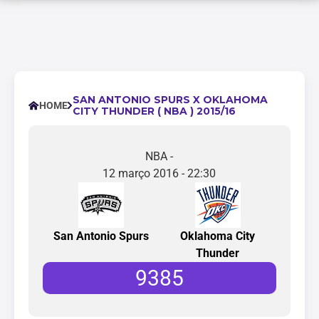
SAN ANTONIO SPURS X OKLAHOMA
HOME
CITY THUNDER ( NBA ) 2015/16
NBA -
12 março 2016 - 22:30
San Antonio Spurs
Oklahoma City
Thunder
93
85