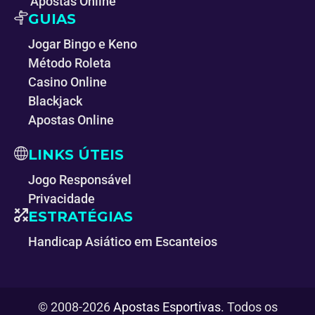
Apostas Online
GUIAS
Jogar Bingo e Keno
Método Roleta
Casino Online
Blackjack
Apostas Online
LINKS ÚTEIS
Jogo Responsável
Privacidade
ESTRATÉGIAS
Handicap Asiático em Escanteios
© 2008-2026
Apostas Esportivas
. Todos os