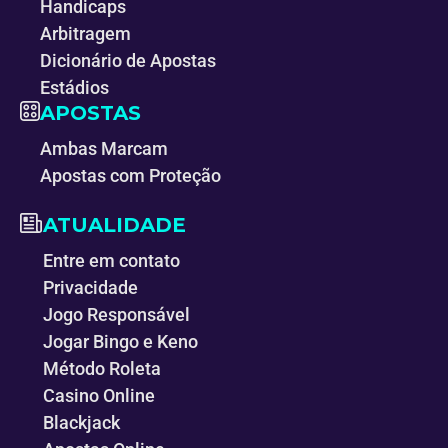
Handicaps
Arbitragem
Dicionário de Apostas
Estádios
APOSTAS
Ambas Marcam
Apostas com Proteção
ATUALIDADE
Entre em contato
Privacidade
Jogo Responsável
Jogar Bingo e Keno
Método Roleta
Casino Online
Blackjack