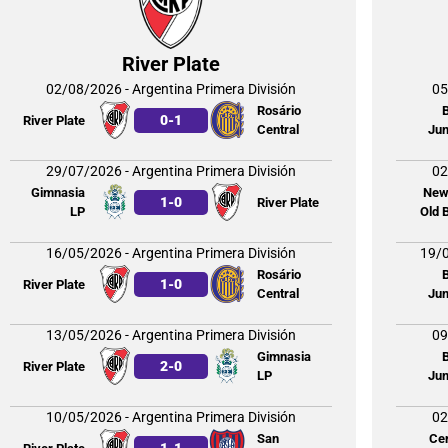
River Plate
02/08/2026 - Argentina Primera División
05
Rosário
0
-
1
River Plate
Central
Jun
29/07/2026 - Argentina Primera División
02
Gimnasia
Newe
1
-
0
River Plate
LP
Old 
16/05/2026 - Argentina Primera División
19/0
Rosário
1
-
0
River Plate
Central
Jun
13/05/2026 - Argentina Primera División
09
Gimnasia
2
-
0
River Plate
LP
Jun
10/05/2026 - Argentina Primera División
02
San
Cen
1
-
1