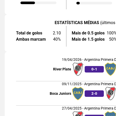
ESTATÍSTICAS MÉDIAS
(últimos
Total de golos
2.10
Mais de 0.5 golos
100
Ambas marcam
40%
Mais de 1.5 golos
50
19/04/2026 - Argentina Primera D
River Plate
0
-
1
09/11/2025 - Argentina Primera D
Boca Juniors
2
-
0
27/04/2025 - Argentina Primera D