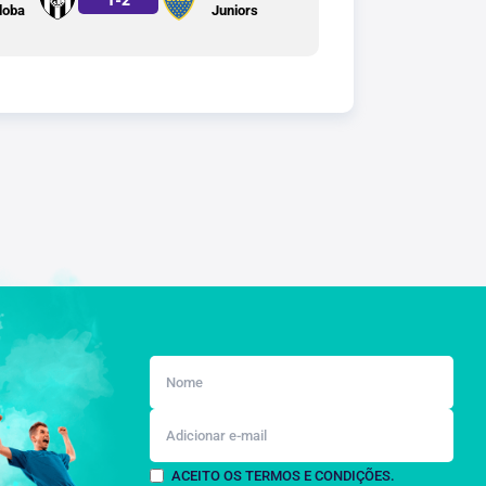
doba
Juniors
ACEITO OS TERMOS E CONDIÇÕES.