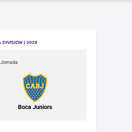
DIVISIÓN ) 2026
ª Jornada
Boca Juniors