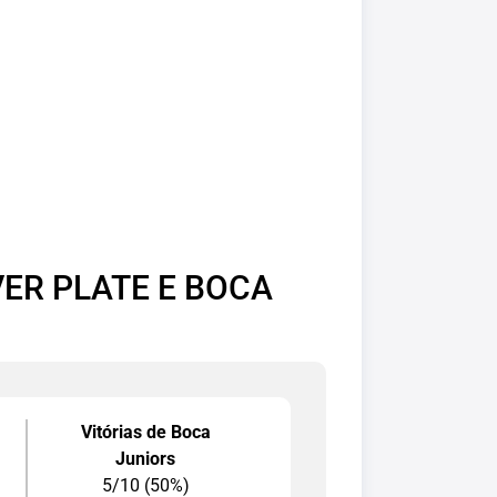
ER PLATE E BOCA
Vitórias de Boca
Juniors
5/10 (50%)