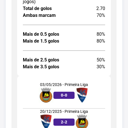
jogos)
Total de golos
2.70
Ambas marcam
70%
Mais de 0.5 golos
80%
Mais de 1.5 golos
80%
Mais de 2.5 golos
50%
Mais de 3.5 golos
30%
03/05/2026 - Primeira Liga
0
-
0
20/12/2025 - Primeira Liga
2
-
2