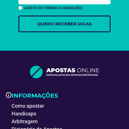
ACEITO OS TERMOS E CONDIÇÕES.
INFORMAÇÕES
Como apostar
Handicaps
Arbitragem