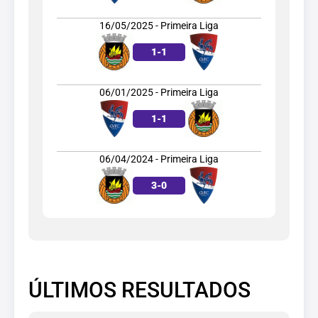
16/05/2025 - Primeira Liga
1
-
1
06/01/2025 - Primeira Liga
1
-
1
06/04/2024 - Primeira Liga
3
-
0
ÚLTIMOS RESULTADOS