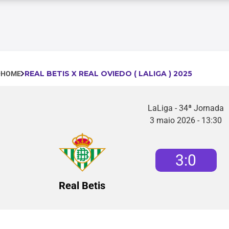
REAL BETIS X REAL OVIEDO ( LALIGA ) 2025
HOME
LaLiga - 34ª Jornada
3 maio 2026 - 13:30
3
:
0
Real Betis