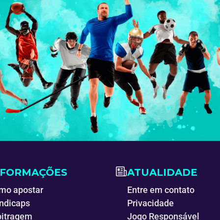
NFORMAÇÕES
ATUALIDADE
mo apostar
Entre em contato
ndicaps
Privacidade
bitragem
Jogo Responsável