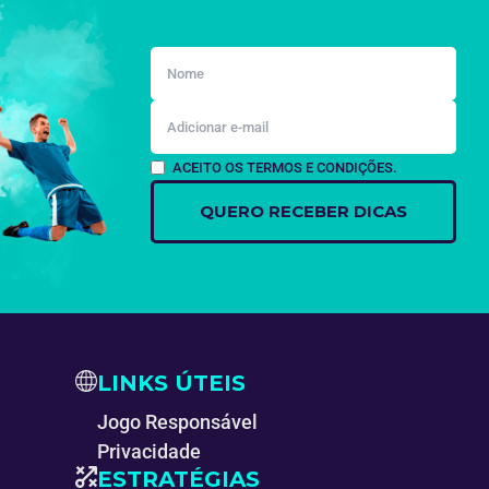
ACEITO OS TERMOS E CONDIÇÕES.
LINKS ÚTEIS
Jogo Responsável
Privacidade
ESTRATÉGIAS