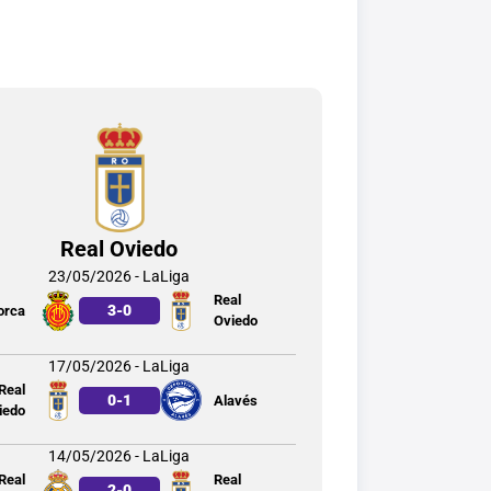
Real Oviedo
23/05/2026 - LaLiga
Real
3
-
0
orca
Oviedo
17/05/2026 - LaLiga
Real
0
-
1
Alavés
iedo
14/05/2026 - LaLiga
Real
Real
2
-
0