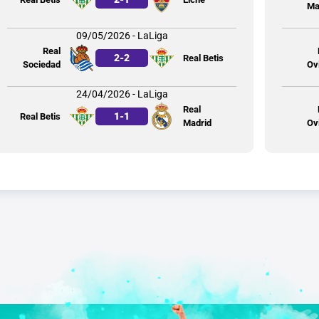
Ma
09/05/2026 - LaLiga
Real
2
-
2
Real Betis
Sociedad
Ov
24/04/2026 - LaLiga
Real
1
-
1
Real Betis
Madrid
Ov