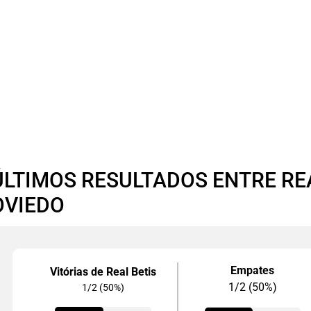
ÚLTIMOS RESULTADOS ENTRE REA
OVIEDO
Empates
Vitórias de Real Betis
1/2 (50%)
1/2 (50%)