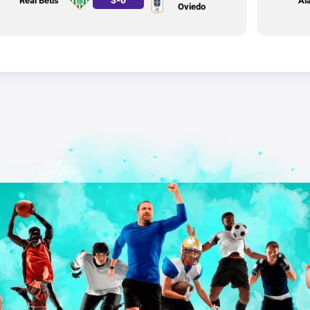
Real Betis
Al
Oviedo