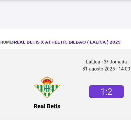
REAL BETIS X ATHLETIC BILBAO ( LALIGA ) 2025
HOME
LaLiga - 3ª Jornada
31 agosto 2025 - 14:00
1
:
2
Real Betis