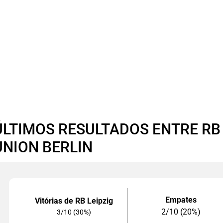
ÚLTIMOS RESULTADOS ENTRE RB L
UNION BERLIN
Empates
Vitórias de RB Leipzig
2/10 (20%)
3/10 (30%)