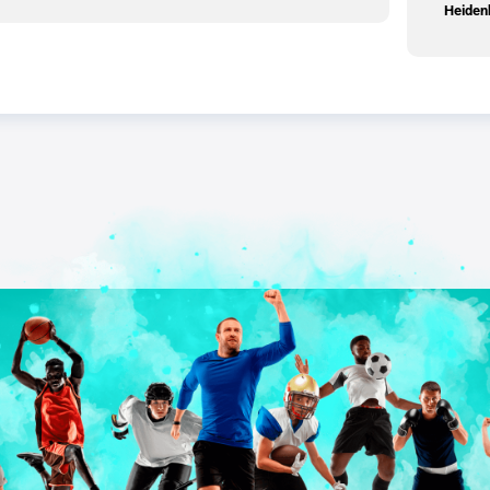
Heiden