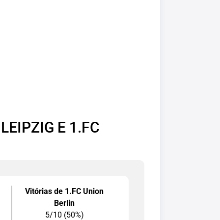
EIPZIG E 1.FC
Vitórias de 1.FC Union
Berlin
5/10 (50%)