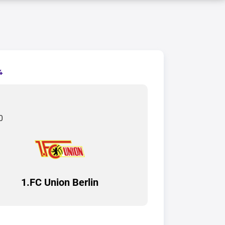
4
a
0
1.FC Union Berlin