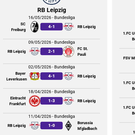
RB Leipzig
16/05/2026 - Bundesliga
SC
4
-
1
RB Leipzig
Freiburg
1.FC U
B
09/05/2026 - Bundesliga
FC St.
2
-
1
RB Leipzig
Pauli
FSV M
02/05/2026 - Bundesliga
Bayer
4
-
1
RB Leipzig
Leverkusen
1.FC U
B
18/04/2026 - Bundesliga
Eintracht
1
-
3
RB Leipzig
Frankfurt
1.FC U
B
11/04/2026 - Bundesliga
Borussia
1
-
0
RB Leipzig
M’gladbach
1