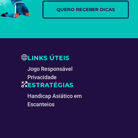
LINKS ÚTEIS
Jogo Responsável
Privacidade
ESTRATÉGIAS
Handicap Asiático em
Escanteios