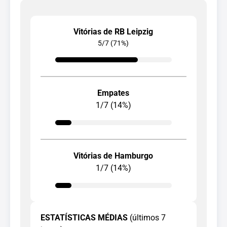
Vitórias de RB Leipzig
5/7 (71%)
Empates
1/7 (14%)
Vitórias de Hamburgo
1/7 (14%)
ESTATÍSTICAS MÉDIAS
(últimos 7