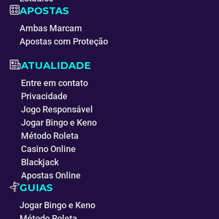
APOSTAS
Ambas Marcam
Apostas com Proteção
ATUALIDADE
Entre em contato
Privacidade
Jogo Responsável
Jogar Bingo e Keno
Método Roleta
Casino Online
Blackjack
Apostas Online
GUIAS
Jogar Bingo e Keno
Método Roleta