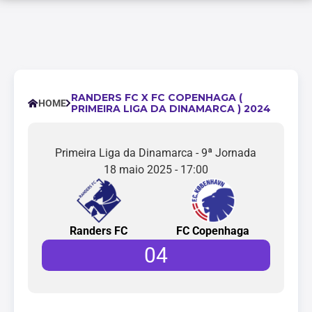
RANDERS FC X FC COPENHAGA (
HOME
PRIMEIRA LIGA DA DINAMARCA ) 2024
Primeira Liga da Dinamarca - 9ª Jornada
18 maio 2025 - 17:00
Randers FC
FC Copenhaga
0
4