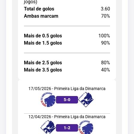
jogos)
Total de golos
3.60
Ambas marcam
70%
Mais de 0.5 golos
100%
Mais de 1.5 golos
90%
Mais de 2.5 golos
80%
Mais de 3.5 golos
40%
17/05/2026 - Primeira Liga da Dinamarca
5
-
0
12/04/2026 - Primeira Liga da Dinamarca
1
-
2