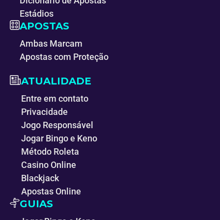
Dicionário de Apostas
Estádios
APOSTAS
Ambas Marcam
Apostas com Proteção
ATUALIDADE
Entre em contato
Privacidade
Jogo Responsável
Jogar Bingo e Keno
Método Roleta
Casino Online
Blackjack
Apostas Online
GUIAS