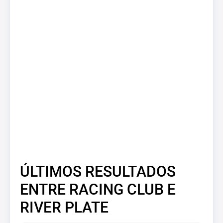
ÚLTIMOS RESULTADOS
ENTRE RACING CLUB E
RIVER PLATE