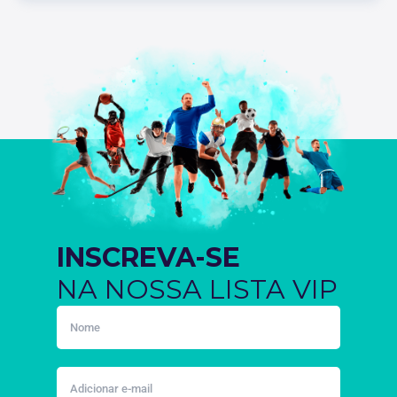
INSCREVA-SE
NA NOSSA LISTA VIP