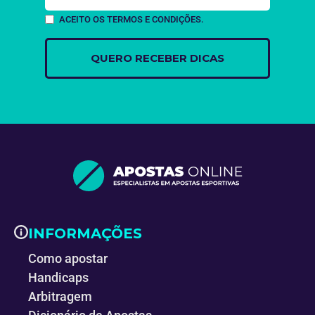
ACEITO OS TERMOS E CONDIÇÕES.
INFORMAÇÕES
Como apostar
Handicaps
Arbitragem