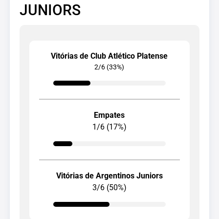
JUNIORS
Vitórias de Club Atlético Platense
2/6 (33%)
Empates
1/6 (17%)
Vitórias de Argentinos Juniors
3/6 (50%)