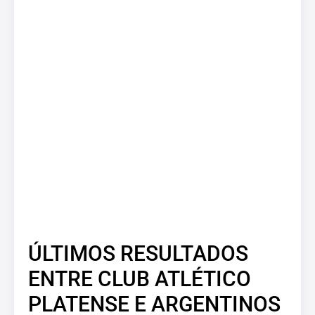
ÚLTIMOS RESULTADOS
ENTRE CLUB ATLÉTICO
PLATENSE E ARGENTINOS