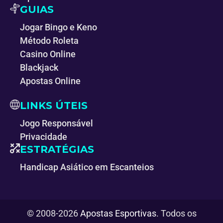
GUIAS
Jogar Bingo e Keno
Método Roleta
Casino Online
Blackjack
Apostas Online
LINKS ÚTEIS
Jogo Responsável
Privacidade
ESTRATÉGIAS
Handicap Asiático em Escanteios
© 2008-2026
Apostas Esportivas
. Todos os