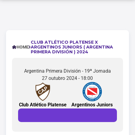
CLUB ATLÉTICO PLATENSE X
ARGENTINOS JUNIORS ( ARGENTINA
HOME
PRIMERA DIVISIÓN ) 2024
Argentina Primera División - 19ª Jornada
27 outubro 2024 - 18:00
Club Atlético Platense
Argentinos Juniors