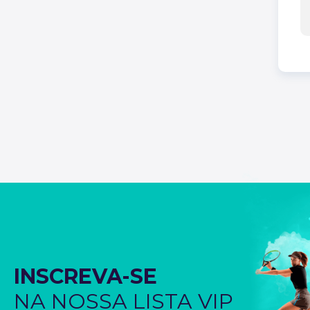
INSCREVA-SE
NA NOSSA LISTA VIP