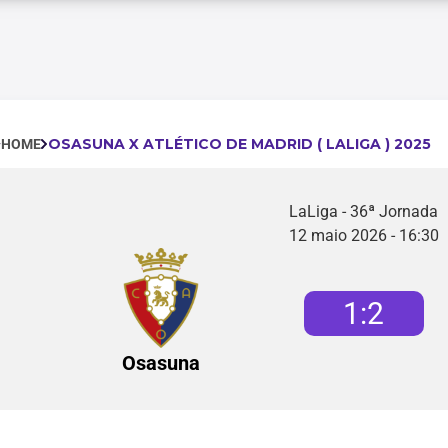
OSASUNA X ATLÉTICO DE MADRID ( LALIGA ) 2025
HOME
LaLiga - 36ª Jornada
12 maio 2026 - 16:30
1
:
2
Osasuna