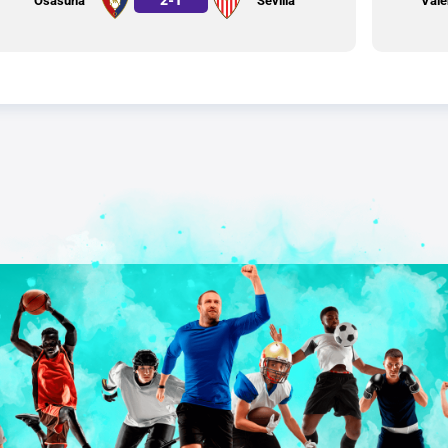
Osasuna
Sevilla
Valê