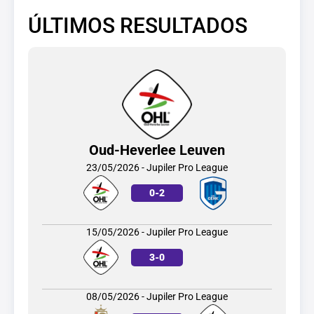
ÚLTIMOS RESULTADOS
Oud-Heverlee Leuven
23/05/2026 - Jupiler Pro League
0
-
2
15/05/2026 - Jupiler Pro League
3
-
0
08/05/2026 - Jupiler Pro League