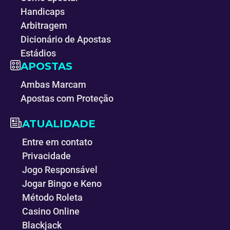
Handicaps
Arbitragem
Dicionário de Apostas
Estádios
APOSTAS
Ambas Marcam
Apostas com Proteção
ATUALIDADE
Entre em contato
Privacidade
Jogo Responsável
Jogar Bingo e Keno
Método Roleta
Casino Online
Blackjack