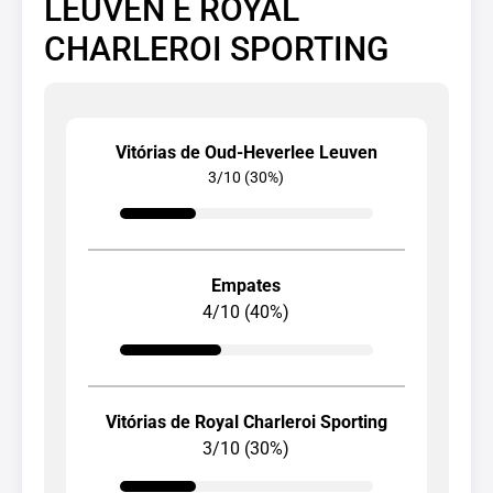
LEUVEN E ROYAL
CHARLEROI SPORTING
Vitórias de Oud-Heverlee Leuven
3/10 (30%)
Empates
4/10 (40%)
Vitórias de Royal Charleroi Sporting
3/10 (30%)