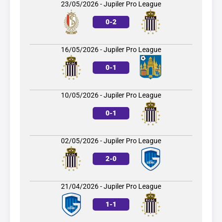
23/05/2026 - Jupiler Pro League
0
-
2
16/05/2026 - Jupiler Pro League
0
-
1
10/05/2026 - Jupiler Pro League
0
-
1
02/05/2026 - Jupiler Pro League
2
-
0
21/04/2026 - Jupiler Pro League
1
-
1