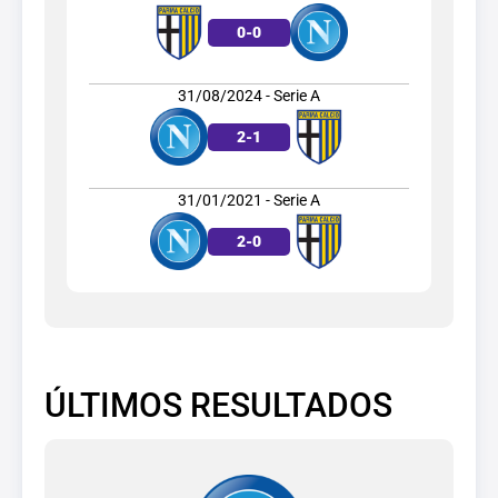
0
-
0
31/08/2024 - Serie A
2
-
1
31/01/2021 - Serie A
2
-
0
ÚLTIMOS RESULTADOS