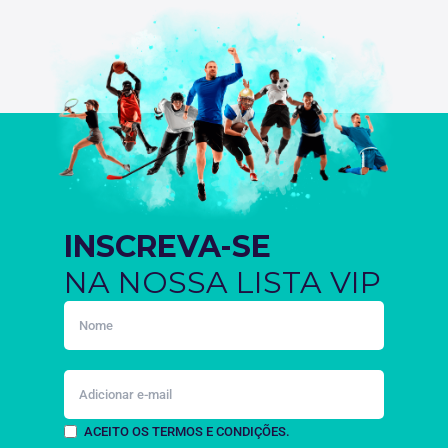
INSCREVA-SE
NA NOSSA LISTA VIP
ACEITO OS TERMOS E CONDIÇÕES.