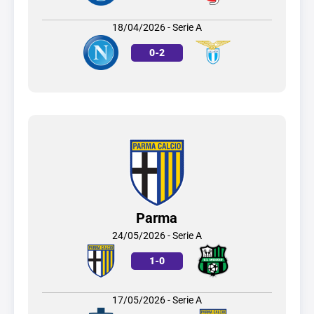
18/04/2026 - Serie A
0
-
2
Parma
24/05/2026 - Serie A
1
-
0
17/05/2026 - Serie A