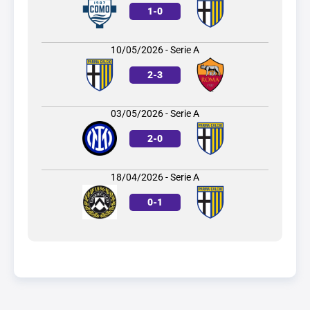
1
-
0
10/05/2026 - Serie A
2
-
3
03/05/2026 - Serie A
2
-
0
18/04/2026 - Serie A
0
-
1