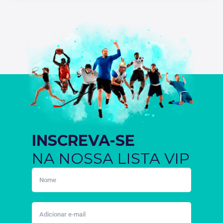
INSCREVA-SE
NA NOSSA LISTA VIP