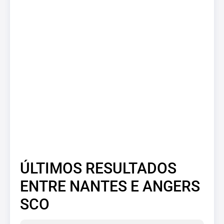
ÚLTIMOS RESULTADOS
ENTRE NANTES E ANGERS
SCO