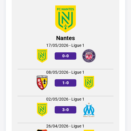
Nantes
17/05/2026 - Ligue 1
0
-
0
08/05/2026 - Ligue 1
1
-
0
02/05/2026 - Ligue 1
3
-
0
26/04/2026 - Ligue 1