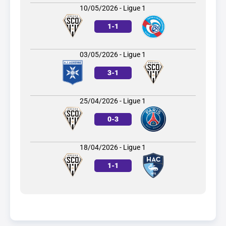
10/05/2026 - Ligue 1
1
-
1
03/05/2026 - Ligue 1
3
-
1
25/04/2026 - Ligue 1
0
-
3
18/04/2026 - Ligue 1
1
-
1