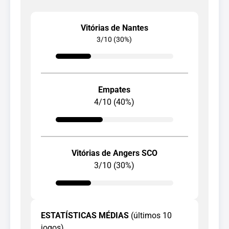
Vitórias de Nantes
3/10 (30%)
Empates
4/10 (40%)
Vitórias de Angers SCO
3/10 (30%)
ESTATÍSTICAS MÉDIAS
(últimos 10
jogos)