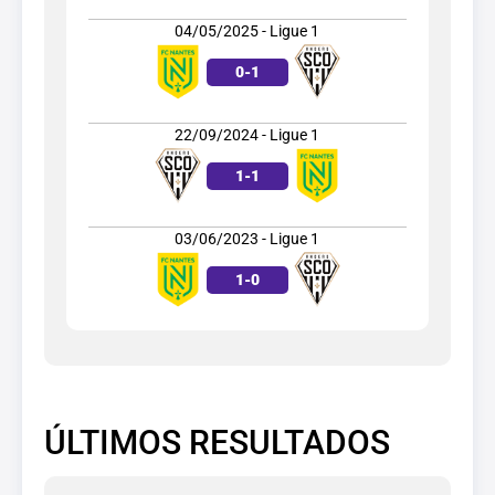
04/05/2025 - Ligue 1
0
-
1
22/09/2024 - Ligue 1
1
-
1
03/06/2023 - Ligue 1
1
-
0
ÚLTIMOS RESULTADOS