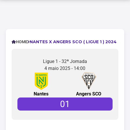
NANTES X ANGERS SCO ( LIGUE 1 ) 2024
HOME
Ligue 1 - 32ª Jornada
4 maio 2025 - 14:00
Nantes
Angers SCO
0
1