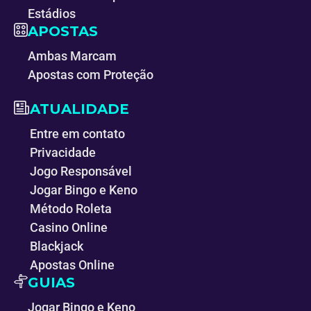
Estádios
APOSTAS
Ambas Marcam
Apostas com Proteção
ATUALIDADE
Entre em contato
Privacidade
Jogo Responsável
Jogar Bingo e Keno
Método Roleta
Casino Online
Blackjack
Apostas Online
GUIAS
Jogar Bingo e Keno