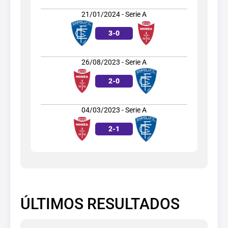
21/01/2024 - Serie A
3
-
0
26/08/2023 - Serie A
2
-
0
04/03/2023 - Serie A
2
-
1
ÚLTIMOS RESULTADOS