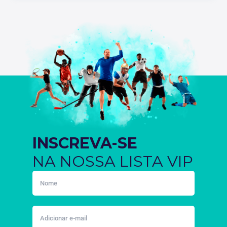
INSCREVA-SE
NA NOSSA LISTA VIP