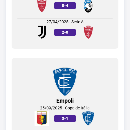
0
-
4
27/04/2025 - Serie A
2
-
0
Empoli
25/09/2025 - Copa de Itália
3
-
1