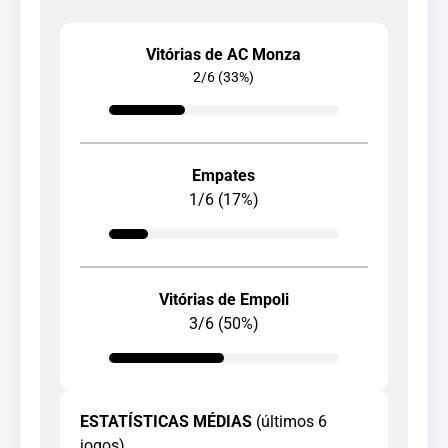
Vitórias de AC Monza
2/6 (33%)
Empates
1/6 (17%)
Vitórias de Empoli
3/6 (50%)
ESTATÍSTICAS MÉDIAS
(últimos 6
jogos)