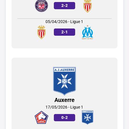
2
-
2
05/04/2026 - Ligue 1
2
-
1
Auxerre
17/05/2026 - Ligue 1
0
-
2