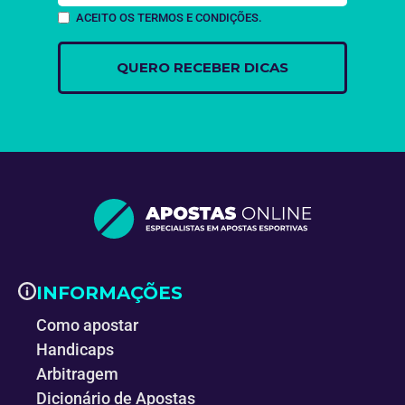
ACEITO OS TERMOS E CONDIÇÕES.
INFORMAÇÕES
Como apostar
Handicaps
Arbitragem
Dicionário de Apostas