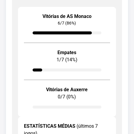
Vitórias de AS Monaco
6/7 (86%)
Empates
1/7 (14%)
Vitórias de Auxerre
0/7 (0%)
ESTATÍSTICAS MÉDIAS
(últimos 7
jogos)