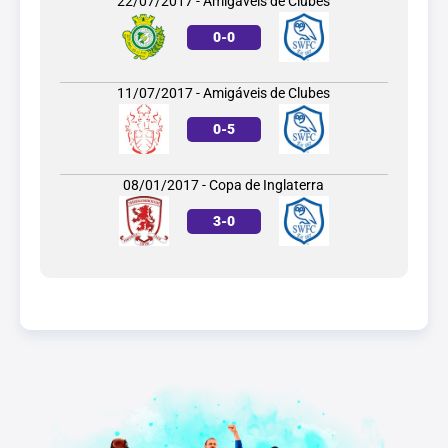
22/07/2017 - Amigáveis de Clubes
0
-
0
11/07/2017 - Amigáveis de Clubes
0
-
5
08/01/2017 - Copa de Inglaterra
3
-
0