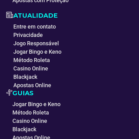
Apostas com Proteção
ATUALIDADE
Entre em contato
Privacidade
Jogo Responsável
Jogar Bingo e Keno
Método Roleta
Casino Online
Blackjack
Apostas Online
GUIAS
Jogar Bingo e Keno
Método Roleta
Casino Online
Blackjack
Apostas Online