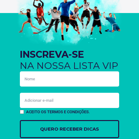
INSCREVA-SE
NA NOSSA LISTA VIP
ACEITO OS TERMOS E CONDIÇÕES.