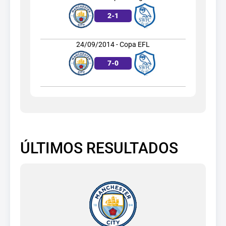
2
-
1
24/09/2014 - Copa EFL
7
-
0
ÚLTIMOS RESULTADOS