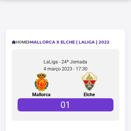
MALLORCA X ELCHE ( LALIGA ) 2022
HOME
LaLiga - 24ª Jornada
4 março 2023 - 17:30
Mallorca
Elche
0
1