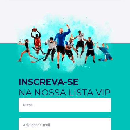
INSCREVA-SE
NA NOSSA LISTA VIP