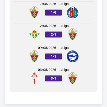
17/05/2026 - LaLiga
1
-
0
12/05/2026 - LaLiga
2
-
1
09/05/2026 - LaLiga
1
-
1
03/05/2026 - LaLiga
3
-
1