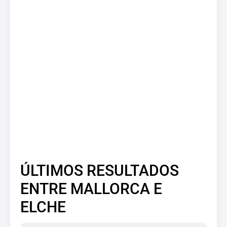
ÚLTIMOS RESULTADOS
ENTRE MALLORCA E
ELCHE