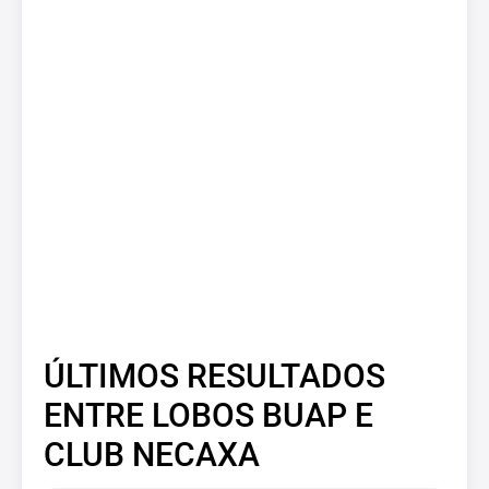
ÚLTIMOS RESULTADOS
ENTRE LOBOS BUAP E
CLUB NECAXA