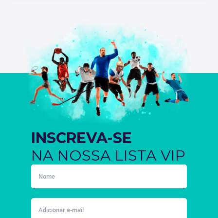
INSCREVA-SE
NA NOSSA LISTA VIP