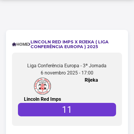
LINCOLN RED IMPS X RIJEKA ( LIGA
HOME
CONFERÊNCIA EUROPA ) 2025
Liga Conferência Europa - 3ª Jornada
6 novembro 2025 - 17:00
Rijeka
Lincoln Red Imps
1
1