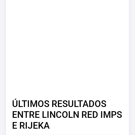
ÚLTIMOS RESULTADOS
ENTRE LINCOLN RED IMPS
E RIJEKA