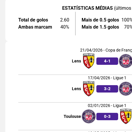
ESTATÍSTICAS MÉDIAS
(últimos
Total de golos
2.60
Mais de 0.5 golos
100
Ambas marcam
40%
Mais de 1.5 golos
70
21/04/2026 - Copa de Fran
Lens
4
-
1
17/04/2026 - Ligue 1
Lens
3
-
2
02/01/2026 - Ligue 1
Toulouse
0
-
3