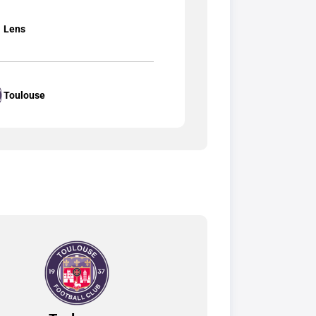
Lens
Toulouse