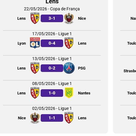
Lens
22/05/2026 - Copa de França
3
-
1
Lens
Nice
Na
17/05/2026 - Ligue 1
0
-
4
Lyon
Lens
Toul
13/05/2026 - Ligue 1
0
-
2
Lens
PSG
Strasb
08/05/2026 - Ligue 1
1
-
0
Lens
Nantes
Toul
02/05/2026 - Ligue 1
1
-
1
Nice
Lens
Toul