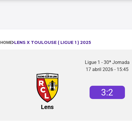
LENS X TOULOUSE ( LIGUE 1 ) 2025
HOME
Ligue 1 - 30ª Jornada
17 abril 2026 - 15:45
3
:
2
Lens