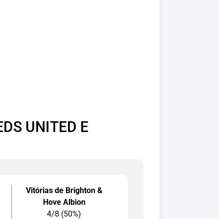
DS UNITED E
Vitórias de Brighton &
Hove Albion
4/8 (50%)