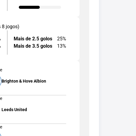
s 8 jogos)
%
Mais de 2.5 golos
25%
%
Mais de 3.5 golos
13%
ue
Brighton & Hove Albion
ue
Leeds United
ue