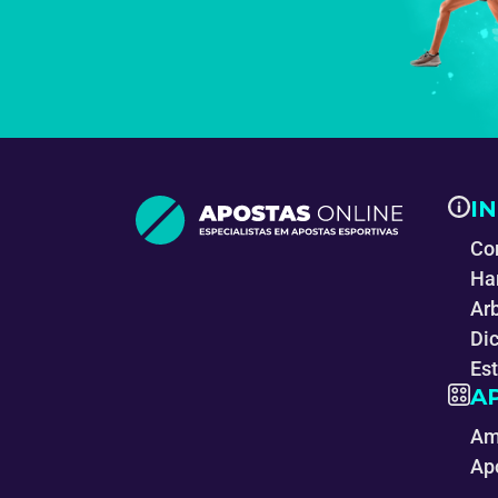
I
Co
Ha
Ar
Di
Es
A
Am
Ap