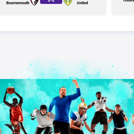
Totte
Bournemouth
United