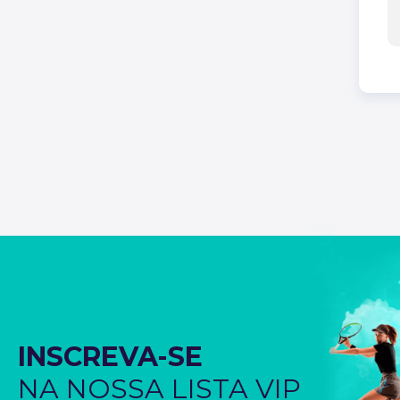
INSCREVA-SE
NA NOSSA LISTA VIP