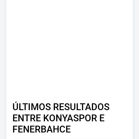
ÚLTIMOS RESULTADOS
ENTRE KONYASPOR E
FENERBAHCE