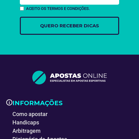
ACEITO OS TERMOS E CONDIÇÕES.
INFORMAÇÕES
Como apostar
Handicaps
Arbitragem