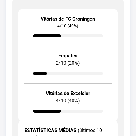
Vitórias de FC Groningen
4/10 (40%)
Empates
2/10 (20%)
Vitórias de Excelsior
4/10 (40%)
ESTATÍSTICAS MÉDIAS
(últimos 10