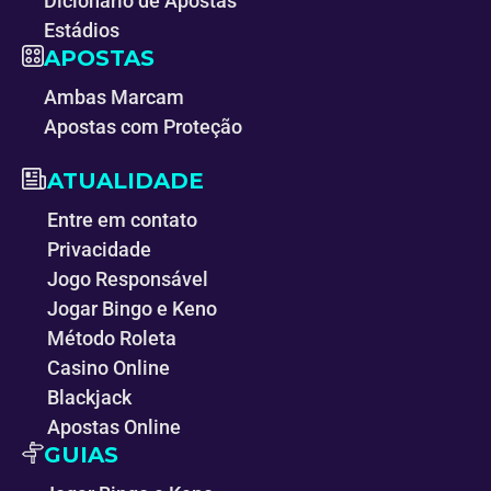
Dicionário de Apostas
Estádios
APOSTAS
Ambas Marcam
Apostas com Proteção
ATUALIDADE
Entre em contato
Privacidade
Jogo Responsável
Jogar Bingo e Keno
Método Roleta
Casino Online
Blackjack
Apostas Online
GUIAS