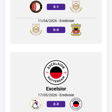
3
-
1
11/04/2026 - Eredivisie
0
-
0
Excelsior
17/05/2026 - Eredivisie
2
-
3