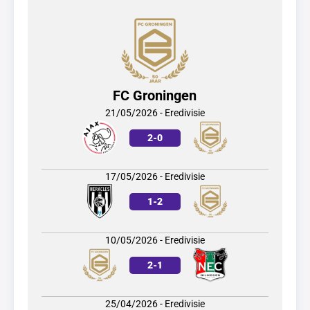
FC Groningen
21/05/2026 - Eredivisie
2
-
0
17/05/2026 - Eredivisie
1
-
2
10/05/2026 - Eredivisie
2
-
1
25/04/2026 - Eredivisie