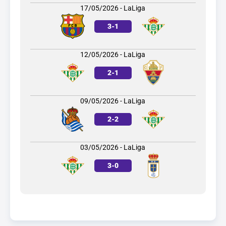
17/05/2026 - LaLiga
3
-
1
12/05/2026 - LaLiga
2
-
1
09/05/2026 - LaLiga
2
-
2
03/05/2026 - LaLiga
3
-
0