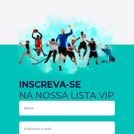
INSCREVA-SE
NA NOSSA LISTA VIP