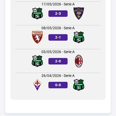
17/05/2026 - Serie A
2
-
3
08/05/2026 - Serie A
2
-
1
03/05/2026 - Serie A
2
-
0
26/04/2026 - Serie A
0
-
0