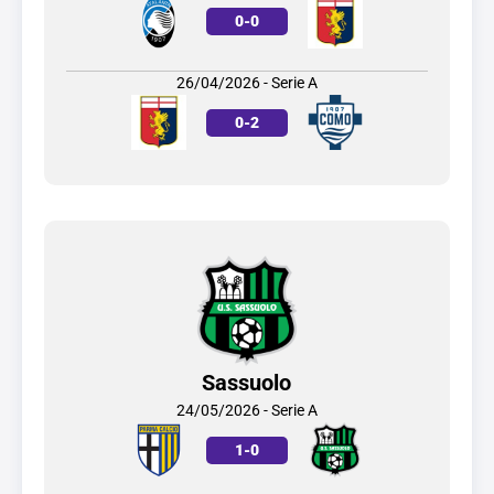
0
-
0
26/04/2026 - Serie A
0
-
2
Sassuolo
24/05/2026 - Serie A
1
-
0