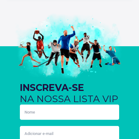
INSCREVA-SE
NA NOSSA LISTA VIP