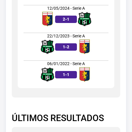
12/05/2024 - Serie A
2
-
1
22/12/2023 - Serie A
1
-
2
06/01/2022 - Serie A
1
-
1
ÚLTIMOS RESULTADOS