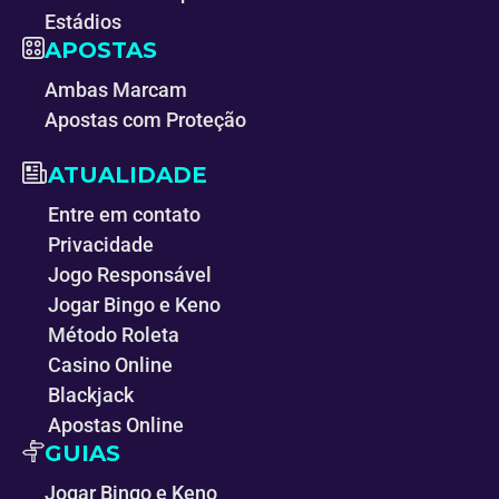
Estádios
APOSTAS
Ambas Marcam
Apostas com Proteção
ATUALIDADE
Entre em contato
Privacidade
Jogo Responsável
Jogar Bingo e Keno
Método Roleta
Casino Online
Blackjack
Apostas Online
GUIAS
Jogar Bingo e Keno