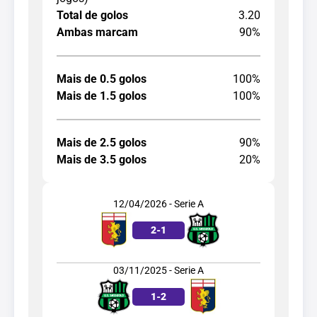
Total de golos
3.20
Ambas marcam
90%
Mais de 0.5 golos
100%
Mais de 1.5 golos
100%
Mais de 2.5 golos
90%
Mais de 3.5 golos
20%
12/04/2026 - Serie A
2
-
1
03/11/2025 - Serie A
1
-
2