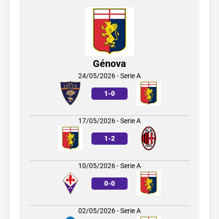
Génova
24/05/2026 - Serie A
1
-
0
17/05/2026 - Serie A
1
-
2
10/05/2026 - Serie A
0
-
0
02/05/2026 - Serie A