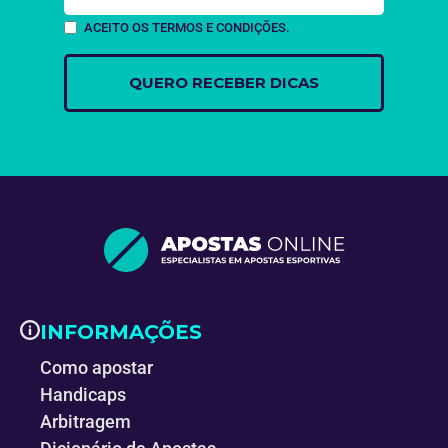
ACEITO OS TERMOS E CONDIÇÕES.
INFORMAÇÕES
Como apostar
Handicaps
Arbitragem