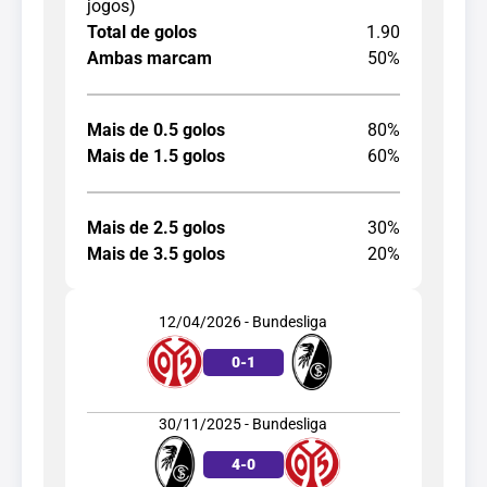
jogos)
Total de golos
1.90
Ambas marcam
50%
Mais de 0.5 golos
80%
Mais de 1.5 golos
60%
Mais de 2.5 golos
30%
Mais de 3.5 golos
20%
12/04/2026 - Bundesliga
0
-
1
30/11/2025 - Bundesliga
4
-
0