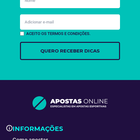
ACEITO OS TERMOS E CONDIÇÕES.
INFORMAÇÕES
Como apostar