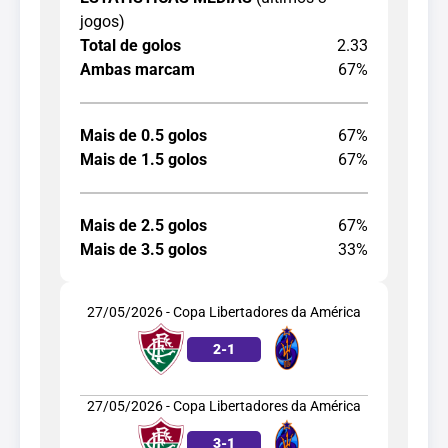
jogos)
Total de golos
2.33
Ambas marcam
67%
Mais de 0.5 golos
67%
Mais de 1.5 golos
67%
Mais de 2.5 golos
67%
Mais de 3.5 golos
33%
27/05/2026 - Copa Libertadores da América
2
-
1
27/05/2026 - Copa Libertadores da América
3
-
1