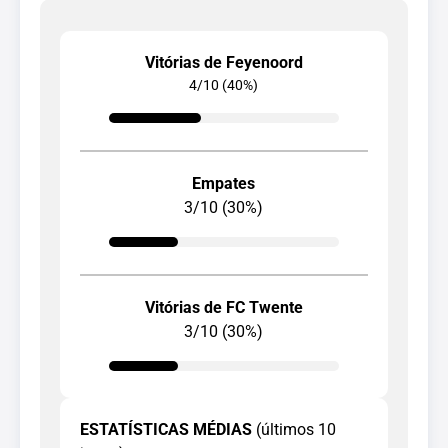
Vitórias de Feyenoord
4/10 (40%)
Empates
3/10 (30%)
Vitórias de FC Twente
3/10 (30%)
ESTATÍSTICAS MÉDIAS
(últimos 10