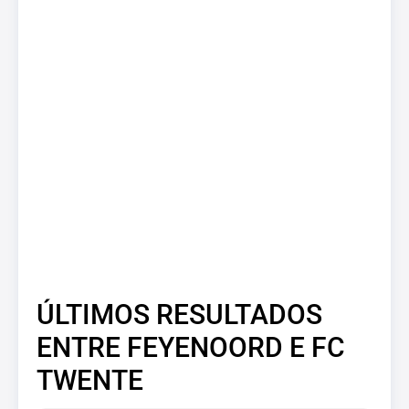
ÚLTIMOS RESULTADOS
ENTRE FEYENOORD E FC
TWENTE