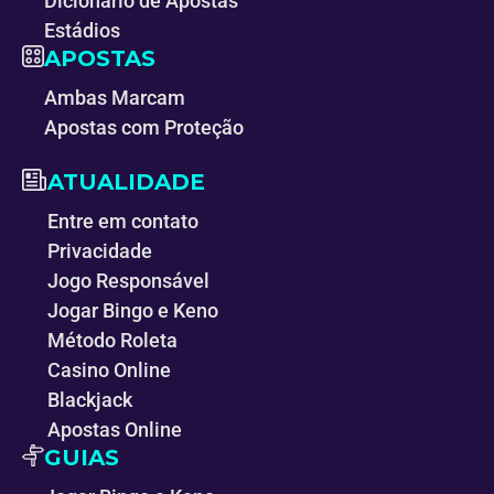
Dicionário de Apostas
Estádios
APOSTAS
Ambas Marcam
Apostas com Proteção
ATUALIDADE
Entre em contato
Privacidade
Jogo Responsável
Jogar Bingo e Keno
Método Roleta
Casino Online
Blackjack
Apostas Online
GUIAS