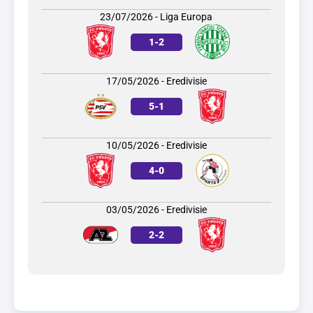
23/07/2026 - Liga Europa
1
-
2
17/05/2026 - Eredivisie
5
-
1
10/05/2026 - Eredivisie
4
-
0
03/05/2026 - Eredivisie
2
-
2