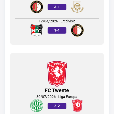
3
-
1
12/04/2026 - Eredivisie
1
-
1
FC Twente
30/07/2026 - Liga Europa
2
-
2