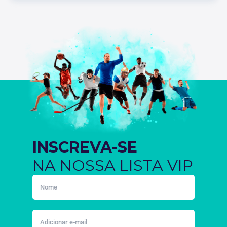
INSCREVA-SE
NA NOSSA LISTA VIP