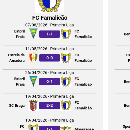
FC Famalicão
07/08/2026 - Primeira Liga
Estoril
FC
1
-
1
Ben
Praia
Famalicão
11/05/2026 - Primeira Liga
Estrela da
FC
Es
0
-
0
Amadora
Famalicão
P
26/04/2026 - Primeira Liga
Estoril
FC
0
-
1
Ben
Praia
Famalicão
19/04/2026 - Primeira Liga
FC
2
-
2
SC Braga
Ben
Famalicão
10/04/2026 - Primeira Liga
FC
Spor
1
-
1
Moreirense