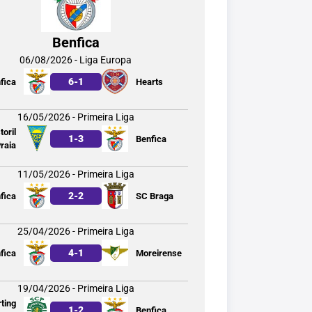
Benfica
06/08/2026 - Liga Europa
6
-
1
fica
Hearts
16/05/2026 - Primeira Liga
toril
1
-
3
Benfica
raia
11/05/2026 - Primeira Liga
2
-
2
fica
SC Braga
25/04/2026 - Primeira Liga
4
-
1
fica
Moreirense
19/04/2026 - Primeira Liga
ting
1
-
2
Benfica