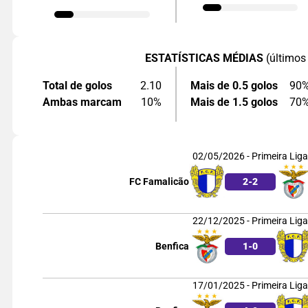
ESTATÍSTICAS MÉDIAS
(últimos
Total de golos
2.10
Mais de 0.5 golos
90
Ambas marcam
10%
Mais de 1.5 golos
70
02/05/2026 - Primeira Liga
FC Famalicão
2
-
2
22/12/2025 - Primeira Liga
Benfica
1
-
0
17/01/2025 - Primeira Liga