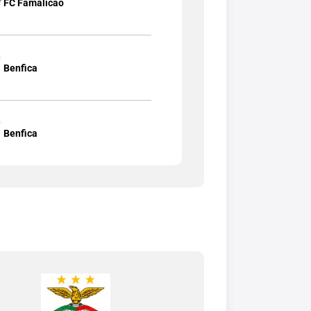
FC Famalicão
Benfica
Benfica