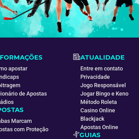
NFORMAÇÕES
ATUALIDADE
mo apostar
Entre em contato
ndicaps
Privacidade
bitragem
Jogo Responsável
cionário de Apostas
Jogar Bingo e Keno
tádios
Método Roleta
POSTAS
Casino Online
Blackjack
bas Marcam
Apostas Online
ostas com Proteção
GUIAS