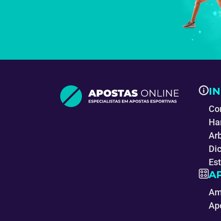
I
Co
Ha
Ar
Di
Es
A
Am
Ap