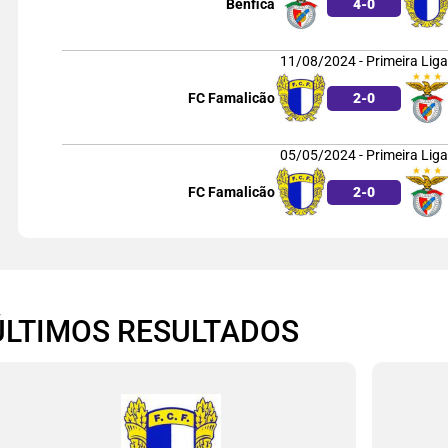
Benfica
4
-
0
11/08/2024 - Primeira Liga
FC Famalicão
2
-
0
05/05/2024 - Primeira Liga
FC Famalicão
2
-
0
ÚLTIMOS RESULTADOS