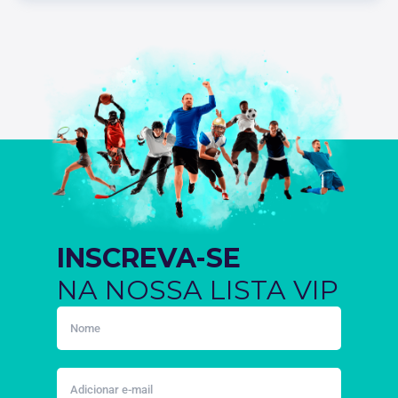
INSCREVA-SE
NA NOSSA LISTA VIP