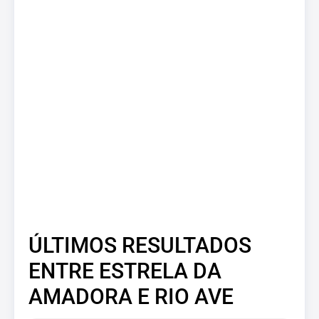
ÚLTIMOS RESULTADOS
ENTRE ESTRELA DA
AMADORA E RIO AVE