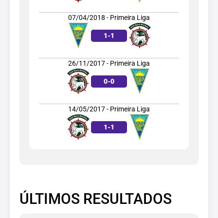
07/04/2018 - Primeira Liga
1
-
1
26/11/2017 - Primeira Liga
0
-
0
14/05/2017 - Primeira Liga
1
-
1
ÚLTIMOS RESULTADOS