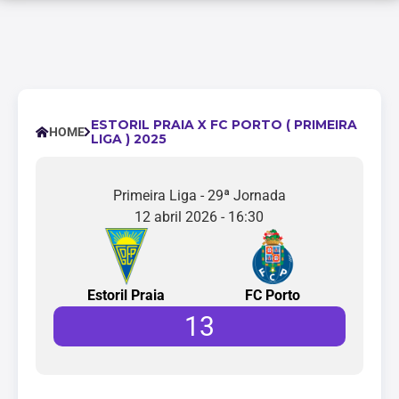
ESTORIL PRAIA X FC PORTO ( PRIMEIRA
HOME
LIGA ) 2025
Primeira Liga - 29ª Jornada
12 abril 2026 - 16:30
Estoril Praia
FC Porto
1
3