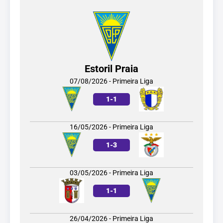
Estoril Praia
07/08/2026 - Primeira Liga
1
-
1
16/05/2026 - Primeira Liga
1
-
3
03/05/2026 - Primeira Liga
1
-
1
26/04/2026 - Primeira Liga