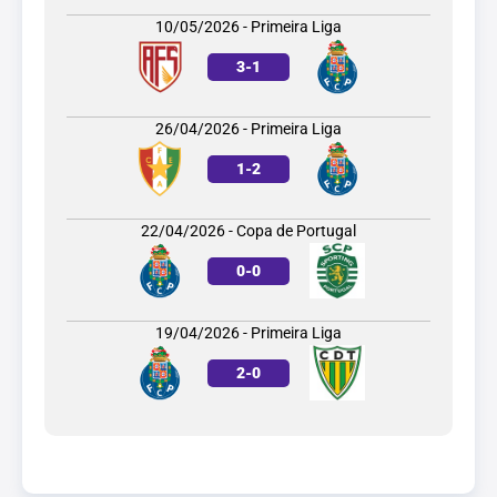
10/05/2026 - Primeira Liga
3
-
1
26/04/2026 - Primeira Liga
1
-
2
22/04/2026 - Copa de Portugal
0
-
0
19/04/2026 - Primeira Liga
2
-
0