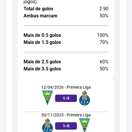
jogos)
Total de golos
2.90
Ambas marcam
50%
Mais de 0.5 golos
100%
Mais de 1.5 golos
70%
Mais de 2.5 golos
60%
Mais de 3.5 golos
50%
12/04/2026 - Primeira Liga
1
-
3
30/11/2025 - Primeira Liga
1
-
0