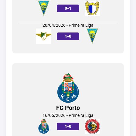
0
-
1
20/04/2026 - Primeira Liga
1
-
0
FC Porto
16/05/2026 - Primeira Liga
1
-
0