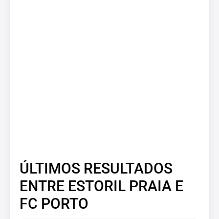
ÚLTIMOS RESULTADOS
ENTRE ESTORIL PRAIA E
FC PORTO