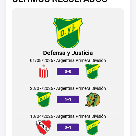
Defensa y Justicia
01/08/2026 - Argentina Primera División
3
-
0
23/07/2026 - Argentina Primera División
1
-
1
18/04/2026 - Argentina Primera División
3
-
1