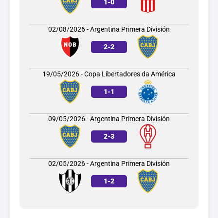
1
-
0
02/08/2026 - Argentina Primera División
2
-
2
19/05/2026 - Copa Libertadores da América
1
-
1
09/05/2026 - Argentina Primera División
2
-
3
02/05/2026 - Argentina Primera División
1
-
2