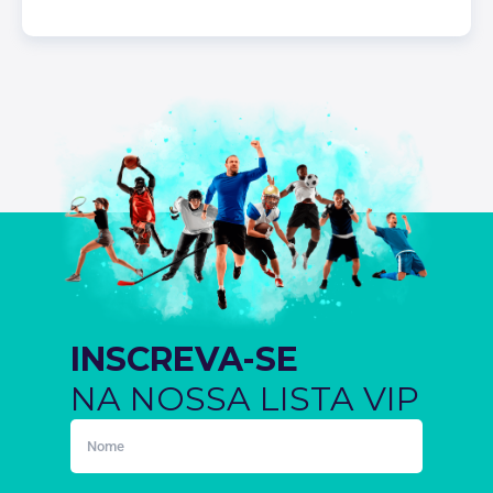
INSCREVA-SE
NA NOSSA LISTA VIP