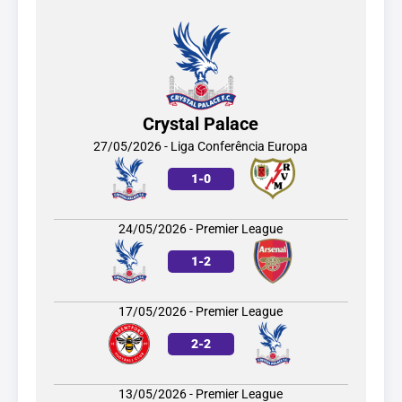
Crystal Palace
27/05/2026 - Liga Conferência Europa
1
-
0
24/05/2026 - Premier League
1
-
2
17/05/2026 - Premier League
2
-
2
13/05/2026 - Premier League