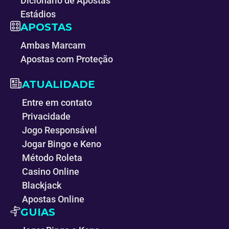
Dicionário de Apostas
Estádios
APOSTAS
Ambas Marcam
Apostas com Proteção
ATUALIDADE
Entre em contato
Privacidade
Jogo Responsável
Jogar Bingo e Keno
Método Roleta
Casino Online
Blackjack
Apostas Online
GUIAS