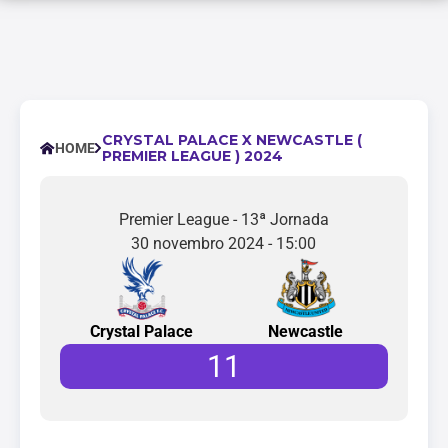
CRYSTAL PALACE X NEWCASTLE (
HOME
PREMIER LEAGUE ) 2024
Premier League - 13ª Jornada
30 novembro 2024 - 15:00
Crystal Palace
Newcastle
1
1