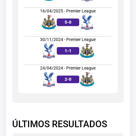
16/04/2025 - Premier League
5
-
0
30/11/2024 - Premier League
1
-
1
24/04/2024 - Premier League
2
-
0
ÚLTIMOS RESULTADOS