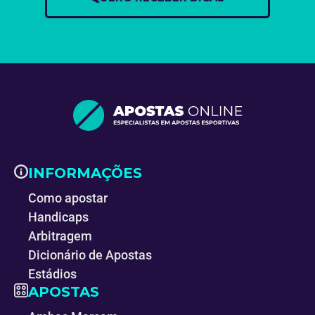
INFORMAÇÕES
Como apostar
Handicaps
Arbitragem
Dicionário de Apostas
Estádios
APOSTAS