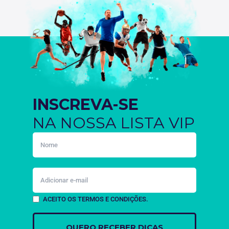
INSCREVA-SE
NA NOSSA LISTA VIP
ACEITO OS TERMOS E CONDIÇÕES.