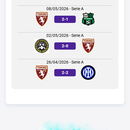
08/05/2026 - Serie A
2
-
1
02/05/2026 - Serie A
2
-
0
26/04/2026 - Serie A
2
-
2