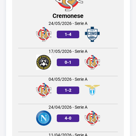
Cremonese
24/05/2026 - Serie A
1
-
4
17/05/2026 - Serie A
0
-
1
04/05/2026 - Serie A
1
-
2
24/04/2026 - Serie A
4
-
0
11/04/2026 - Serie A