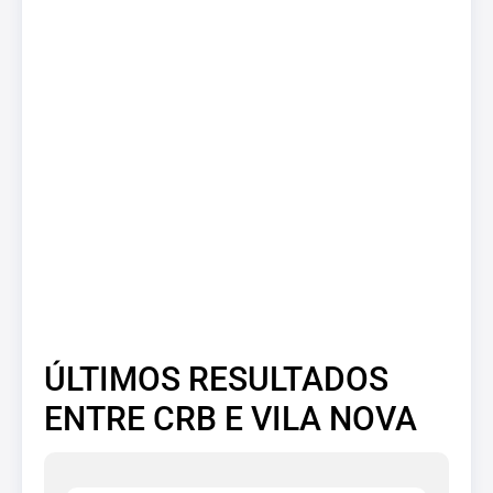
ÚLTIMOS RESULTADOS
ENTRE CRB E VILA NOVA