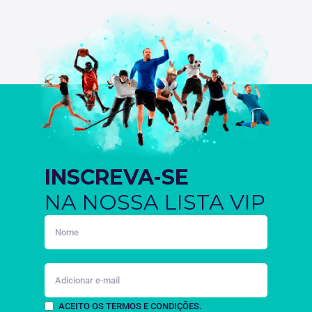
INSCREVA-SE
NA NOSSA LISTA VIP
ACEITO OS TERMOS E CONDIÇÕES.