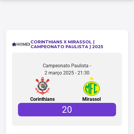
CORINTHIANS X MIRASSOL (
HOME
CAMPEONATO PAULISTA ) 2025
Campeonato Paulista -
2 março 2025 - 21:30
Corinthians
Mirassol
2
0