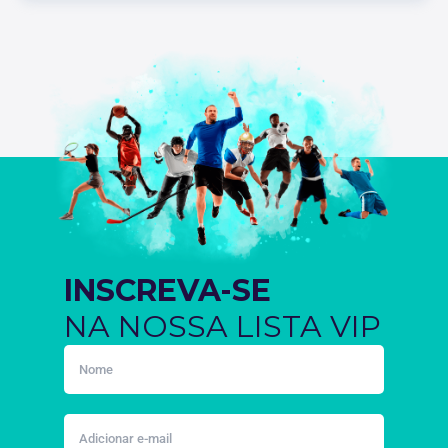
INSCREVA-SE
NA NOSSA LISTA VIP