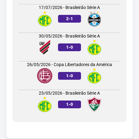
17/07/2026 - Brasileirão Série A
2
-
1
30/05/2026 - Brasileirão Série A
1
-
0
26/05/2026 - Copa Libertadores da América
1
-
0
23/05/2026 - Brasileirão Série A
1
-
0